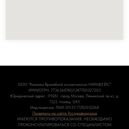
ООО "Клиника Врачебной косметологии НИМФЕЙС"
ИНН/ОГРН: 7736360742/1247700327203
Юридический адрес: 119261, город Москва, Ленинский пр-кт, д.
72/2, помещ. 1/43
Мед.лицензия: Л041-01137-77/02032268
Проверить на сайте Росздравнадзора
ИМЕЮТСЯ ПРОТИВОПОКАЗАНИЯ, НЕОБХОДИМО
ПРОКОНСУЛЬТИРОВАТЬСЯ СО СПЕЦИАЛИСТОМ