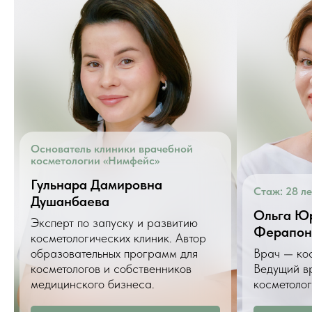
Основатель клиники врачебной
косметологии «Нимфейс»
Гульнара Дамировна
Стаж: 28 ле
Душанбаева
Ольга Ю
Эксперт по запуску и развитию
Ферапон
косметологических клиник. Автор
образовательных программ для
Врач — кос
косметологов и собственников
Ведущий в
медицинского бизнеса.
косметоло