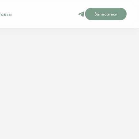
такты
Записаться