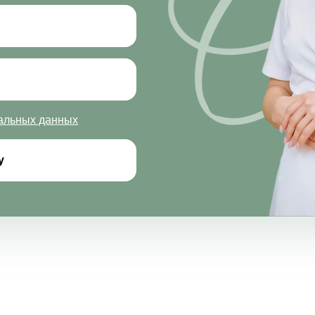
нальных данных
у