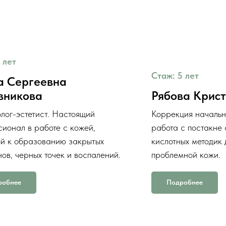
 лет
Стаж: 5 лет
а Сергеевна
вникова
Рябова Крис
лог-эстетист. Настоящий
Коррекция начальн
ионал в работе с кожей,
работа с постакне
ой к образованию закрытых
кислотных методик
ов, черных точек и воспалений.
проблемной кожи.
робнее
Подробнее