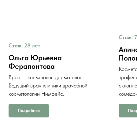
Стаж: 7
Стаж: 28 лет
Алин
Ольга Юрьевна
Поло
Ферапонтова
Космето
Врач — косметолог-дерматолог.
професс
Ведущий врач клиники врачебной
склонн
косметологии Нимфейс.
комедон
Подробнее
Под