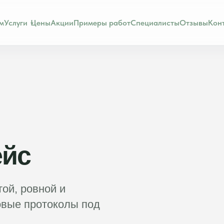
ом
Услуги
Цены
Акции
Примеры работ
Специалисты
Отзывы
Кон
ейс
ой, ровной и
довые протоколы под